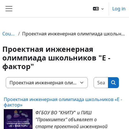
Баш эчтәлеккә күчү
Log in
Side panel
Courses
Проектная инженерная олимпиада школьников "Е - фактор"
Проектная инженерная
олимпиада школьников "Е -
фактор"
Search c
Course categories
Search
Проектная инженерная олимпиада школьников «Е -
фактор»
ФГБОУ ВО "КНИТУ
"
и
ПИШ
"Промхимтех"
объявляет о
старте
проектной инженерной