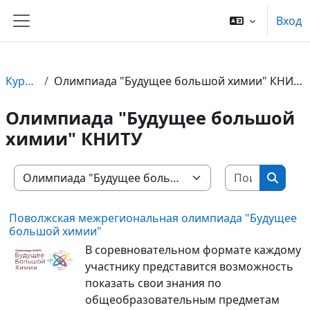
Перейти к основному содержанию
Вход
Боковая панель
Курсы
Олимпиада "Будущее большой химии" КНИТУ
Олимпиада "Будущее большой
химии" КНИТУ
Поиск ку
Олимпиады
Поиск 
Поволжская межрегиональная олимпиада "Будущее
большой химии"
В соревновательном формате каждому
участнику представится возможность
показать свои знания по
общеобразовательным предметам